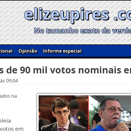
elizeupires .
No tamanho exato da verd
ional
Opinião
Informe especial
 de 90 mil votos nominais 
às 09:04
tados na
leia
 votos em