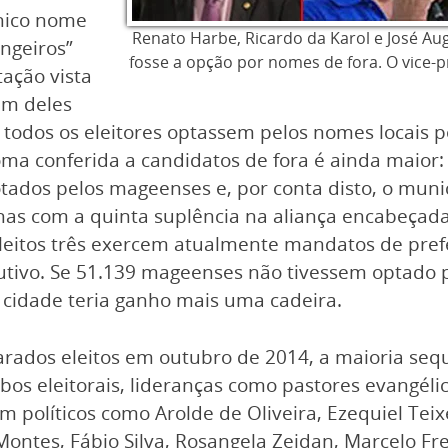
único nome
Renato Harbe, Ricardo da Karol e José Au
ngeiros”
fosse a opção por nomes de fora. O vice-
ação vista
um deles
odos os eleitores optassem pelos nomes locais pod
ma conferida a candidatos de fora é ainda maior: 
tados pelos mageenses e, por conta disto, o mun
as com a quinta suplência na aliança encabeçad
leitos três exercem atualmente mandatos de prefe
tivo. Se 51.139 mageenses não tivessem optado po
a cidade teria ganho mais uma cadeira.
larados eleitos em outubro de 2014, a maioria se
os eleitorais, lideranças como pastores evangélico
 políticos como Arolde de Oliveira, Ezequiel Teix
tes, Fábio Silva, Rosangela Zeidan, Marcelo Freix