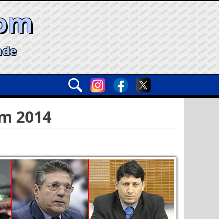
com
ade
em 2014