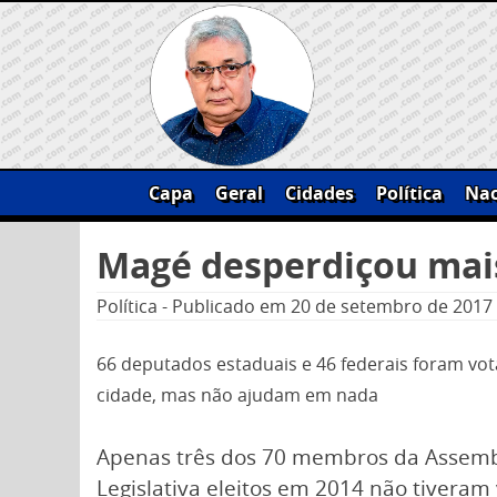
Skip
to
content
Capa
Geral
Cidades
Política
Nac
Pesquisar
Magé desperdiçou mais
por:
Política
-
Publicado em
20 de setembro de 2017
66 deputados estaduais e 46 federais foram vo
cidade, mas não ajudam em nada
Apenas três dos 70 membros da Assemb
Legislativa eleitos em 2014 não tiveram