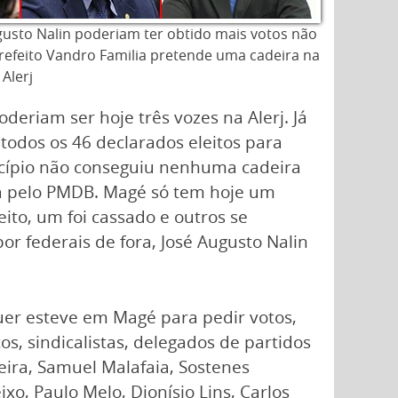
gusto Nalin poderiam ter obtido mais votos não
prefeito Vandro Familia pretende uma cadeira na
Alerj
eriam ser hoje três vozes na Alerj. Já
todos os 46 declarados eleitos para
icípio não conseguiu nenhuma cadeira
a pelo PMDB. Magé só tem hoje um
ito, um foi cassado e outros se
r federais de fora, José Augusto Nalin
quer esteve em Magé para pedir votos,
s, sindicalistas, delegados de partidos
eira, Samuel Malafaia, Sostenes
o, Paulo Melo, Dionísio Lins, Carlos