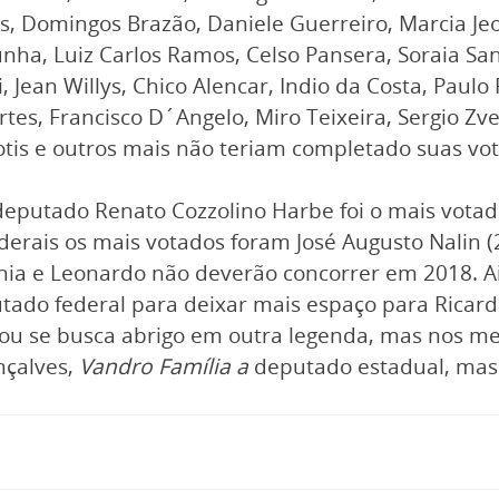
s, Domingos Brazão, Daniele Guerreiro, Marcia Jeo
ha, Luiz Carlos Ramos, Celso Pansera, Soraia Sant
 Jean Willys, Chico Alencar, Indio da Costa, Paulo Fe
tes, Francisco D´Angelo, Miro Teixeira, Sergio Zv
fiotis e outros mais não teriam completado suas v
 deputado Renato Cozzolino Harbe foi o mais votad
federais os mais votados foram José Augusto Nalin 
nia e Leonardo não deverão concorrer em 2018. Ai
tado federal para deixar mais espaço para Ricard
ou se busca abrigo em outra legenda, mas nos meio
nçalves,
Vandro Família a
deputado estadual, mas 