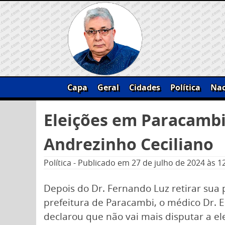
Skip
to
content
Capa
Geral
Cidades
Política
Nac
Pesquisar
Eleições em Paracambi:
por:
Andrezinho Ceciliano
Política
-
Publicado em
27 de julho de 2024
às 1
Depois do Dr. Fernando Luz retirar sua
prefeitura de Paracambi, o médico Dr.
declarou que não vai mais disputar a el