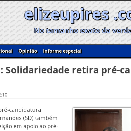
elizeupires .
No tamanho exato da verd
ional
Opinião
Informe especial
 Solidariedade retira pré-c
2:10
 pré-candidatura
 Ernandes (SD) também
eição em apoio ao pré-