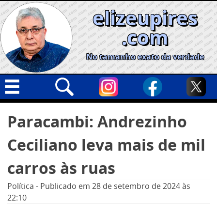
Skip
elizeupires
to
content
.com
No tamanho exato da verdade
Capa
Pesquisar
Paracambi: Andrezinho
por:
Geral
Ceciliano leva mais de mil
Cidades
Política
carros às ruas
Nacional
Política
-
Publicado em
28 de setembro de 2024
às
Opinião
22:10
Informe especial