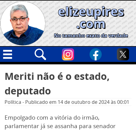
Skip
elizeupires
to
content
.com
No tamanho exato da verdade
Capa
Pesquisar
Meriti não é o estado,
por:
Geral
deputado
Cidades
Política
Política
-
Publicado em
14 de outubro de 2024
às 00:01
Nacional
Empolgado com a vitória do irmão,
Opinião
parlamentar já se assanha para senador
Informe especial