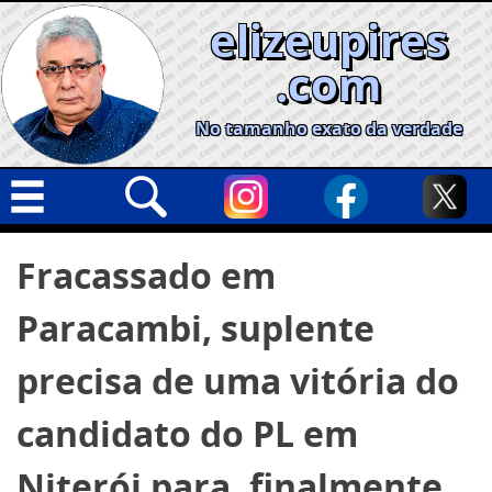
Skip
elizeupires
to
content
.com
No tamanho exato da verdade
Capa
Pesquisar
Fracassado em
por:
Geral
Paracambi, suplente
Cidades
Política
precisa de uma vitória do
Nacional
candidato do PL em
Opinião
Niterói para, finalmente,
Informe especial