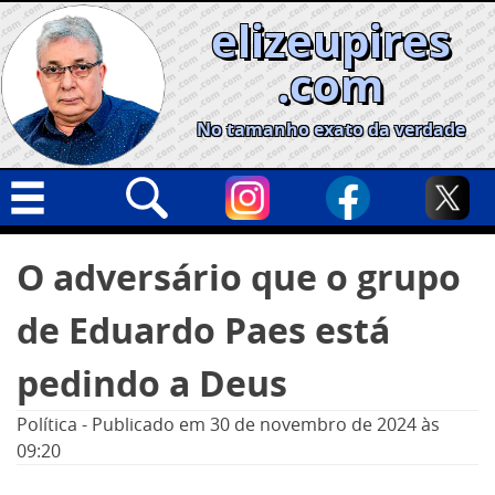
Skip
elizeupires
to
content
.com
No tamanho exato da verdade
Capa
Pesquisar
O adversário que o grupo
por:
Geral
de Eduardo Paes está
Cidades
Política
pedindo a Deus
Nacional
Política
-
Publicado em
30 de novembro de 2024
às
Opinião
09:20
Informe especial