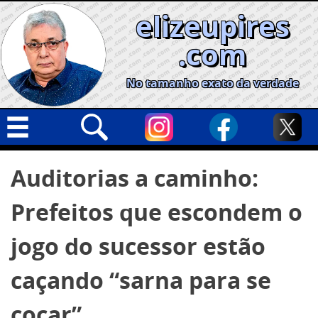
Skip
elizeupires
to
content
.com
No tamanho exato da verdade
Capa
Pesquisar
Auditorias a caminho:
por:
Geral
Prefeitos que escondem o
Cidades
Política
jogo do sucessor estão
Nacional
caçando “sarna para se
Opinião
coçar”
Informe especial