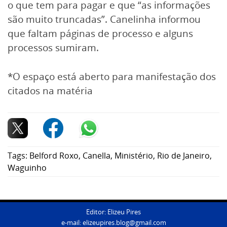
o que tem para pagar e que “as informações
são muito truncadas”. Canelinha informou
que faltam páginas de processo e alguns
processos sumiram.
*O espaço está aberto para manifestação dos
citados na matéria
Tags:
Belford Roxo
,
Canella
,
Ministério
,
Rio de Janeiro
,
Waguinho
Editor: Elizeu Pires
e-mail:
elizeupires.blog@gmail.com