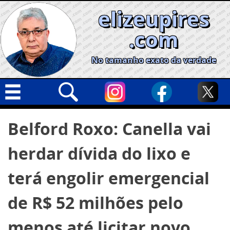
Skip
elizeupires
to
content
.com
No tamanho exato da verdade
Capa
Pesquisar
Belford Roxo: Canella vai
por:
Geral
herdar dívida do lixo e
Cidades
Política
terá engolir emergencial
Nacional
de R$ 52 milhões pelo
Opinião
menos até licitar novo
Informe especial