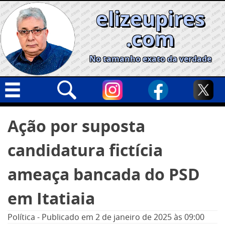
Skip
elizeupires
to
content
.com
No tamanho exato da verdade
Capa
Pesquisar
Ação por suposta
por:
Geral
candidatura fictícia
Cidades
Política
ameaça bancada do PSD
Nacional
em Itatiaia
Opinião
Política
-
Publicado em
2 de janeiro de 2025
às 09:00
Informe especial