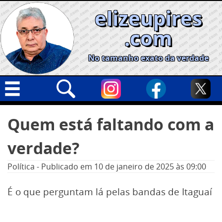
Skip
elizeupires
to
content
.com
No tamanho exato da verdade
Capa
Pesquisar
Quem está faltando com a
por:
Geral
verdade?
Cidades
Política
Política
-
Publicado em
10 de janeiro de 2025
às 09:00
Nacional
É o que perguntam lá pelas bandas de Itaguaí
Opinião
Informe especial