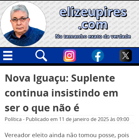
Skip
elizeupires
to
content
.com
No tamanho exato da verdade
Capa
Pesquisar
Nova Iguaçu: Suplente
por:
Geral
continua insistindo em
Cidades
Política
ser o que não é
Nacional
Política
-
Publicado em
11 de janeiro de 2025
às 09:00
Opinião
Vereador eleito ainda não tomou posse, pois
Informe especial