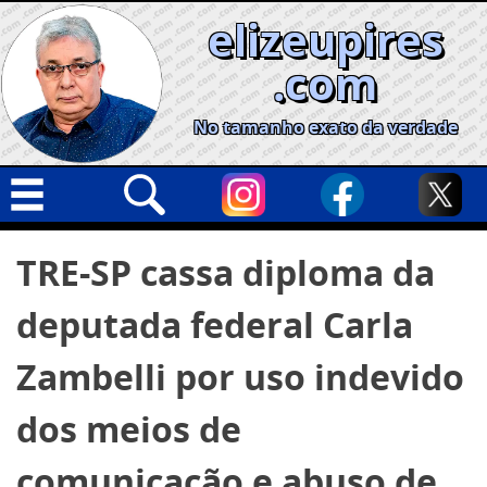
Skip
elizeupires
to
content
.com
No tamanho exato da verdade
Capa
Pesquisar
TRE-SP cassa diploma da
por:
Geral
deputada federal Carla
Cidades
Política
Zambelli por uso indevido
Nacional
dos meios de
Opinião
comunicação e abuso de
Informe especial