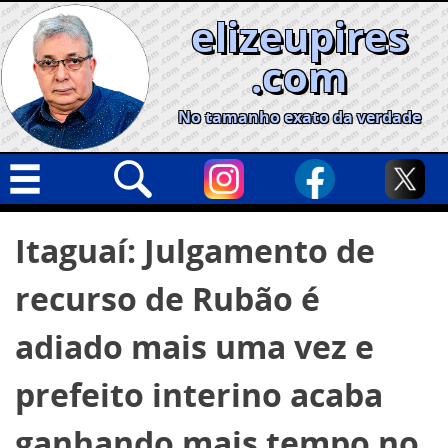
Skip
elizeupires
to
content
.com
No tamanho exato da verdade
Capa
Pesquisar
Itaguaí: Julgamento de
por:
Geral
recurso de Rubão é
Cidades
Política
adiado mais uma vez e
Nacional
prefeito interino acaba
Opinião
ganhando mais tempo no
Informe especial