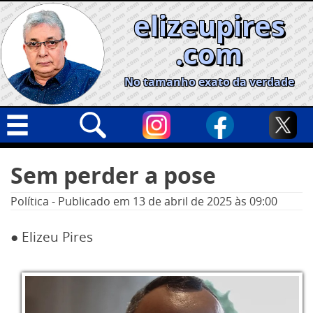
Skip
elizeupires
to
content
.com
No tamanho exato da verdade
Capa
Pesquisar
Sem perder a pose
por:
Geral
Política
-
Publicado em
13 de abril de 2025
às 09:00
Cidades
Política
● Elizeu Pires
Nacional
Opinião
Informe especial