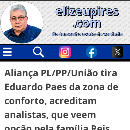
Skip
elizeupires
to
content
.com
No tamanho exato da verdade
Capa
Pesquisar
Aliança PL/PP/União tira
por:
Geral
Eduardo Paes da zona de
Cidades
Política
conforto, acreditam
Nacional
analistas, que veem
Opinião
opção pela família Reis
Informe especial