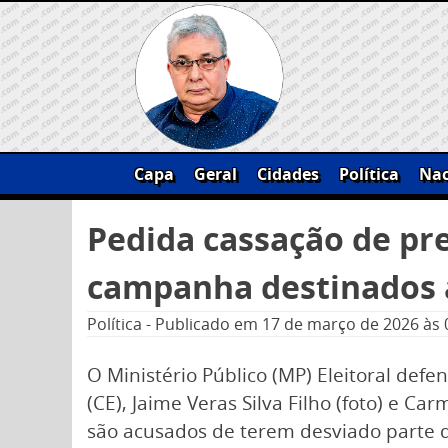
Skip
to
content
Capa
Geral
Cidades
Política
Nac
Pesquisar
Pedida cassação de pre
por:
campanha destinados 
Política
-
Publicado em
17 de março de 2026
às 
O Ministério Público (MP) Eleitoral defe
(CE), Jaime Veras Silva Filho (foto) e C
são acusados de terem desviado parte d