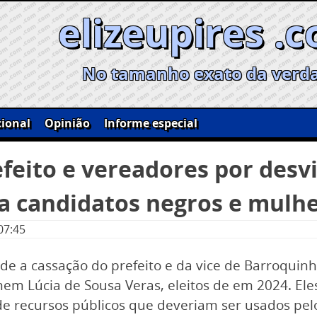
elizeupires .
No tamanho exato da verd
ional
Opinião
Informe especial
feito e vereadores por desv
a candidatos negros e mulh
07:45
nde a cassação do prefeito e da vice de Barroquin
armem Lúcia de Sousa Veras, eleitos de em 2024. Ele
e recursos públicos que deveriam ser usados pel