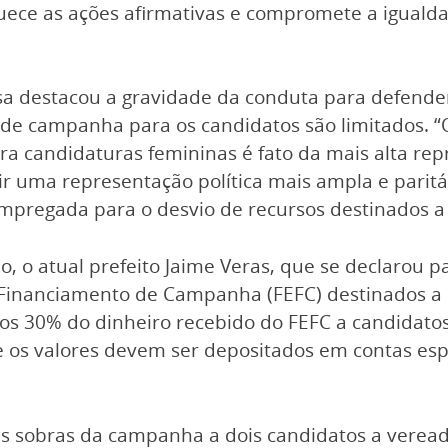
quece as ações afirmativas e compromete a iguald
nosa destacou a gravidade da conduta para defend
e campanha para os candidatos são limitados. “O
a candidaturas femininas é fato da mais alta repr
tir uma representação política mais ampla e paritá
mpregada para o desvio de recursos destinados a
, o atual prefeito Jaime Veras, que se declarou p
Financiamento de Campanha (FEFC) destinados a pe
nos 30% do dinheiro recebido do FEFC a candidat
 os valores devem ser depositados em contas espe
das sobras da campanha a dois candidatos a verea