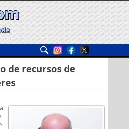
com
ade
io de recursos de
eres
ha
s
o