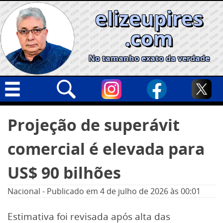
Skip
elizeupires
to
content
.com
No tamanho exato da verdade
Capa
Pesquisar
Projeção de superávit
por:
Geral
comercial é elevada para
Cidades
Política
US$ 90 bilhões
Nacional
Nacional
-
Publicado em
4 de julho de 2026
às 00:01
Opinião
Estimativa foi revisada após alta das
Informe especial