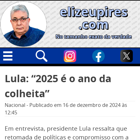
Skip
elizeupires
to
content
.com
No tamanho exato da verdade
Capa
Pesquisar
Lula: “2025 é o ano da
por:
Geral
colheita”
Cidades
Política
Nacional
-
Publicado em
16 de dezembro de 2024
às
12:45
Nacional
Opinião
Em entrevista, presidente Lula ressalta que
retomada de políticas e compromisso com a
Informe especial