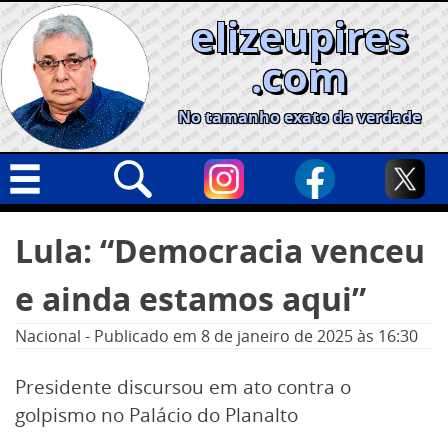
Skip
elizeupires
to
content
.com
No tamanho exato da verdade
Capa
Pesquisar
Lula: “Democracia venceu
por:
Geral
e ainda estamos aqui”
Cidades
Política
Nacional
-
Publicado em
8 de janeiro de 2025
às 16:30
Nacional
Presidente discursou em ato contra o
Opinião
golpismo no Palácio do Planalto
Informe especial