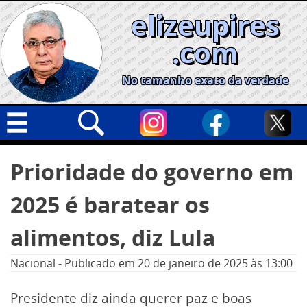
Skip
elizeupires
to
content
.com
No tamanho exato da verdade
Capa
Pesquisar
Prioridade do governo em
por:
Geral
2025 é baratear os
Cidades
Política
alimentos, diz Lula
Nacional
Nacional
-
Publicado em
20 de janeiro de 2025
às 13:00
Opinião
Presidente diz ainda querer paz e boas
Informe especial