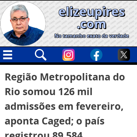
Skip
elizeupires
to
content
.com
No tamanho exato da verdade
Capa
Pesquisar
Região Metropolitana do
por:
Geral
Rio somou 126 mil
Cidades
Política
admissões em fevereiro,
Nacional
aponta Caged; o país
Opinião
registrou 89.584
Informe especial