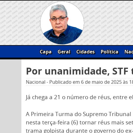
Skip
to
content
Capa
Geral
Cidades
Política
Nac
Pesquisar
Por unanimidade, STF 
por:
Nacional
-
Publicado em
6 de maio de 2025
às 1
Já chega a 21 o número de réus, entre el
A Primeira Turma do Supremo Tribunal F
nesta terça-feira (6) tornar réus mais s
trama golpista durante o governo do ex-