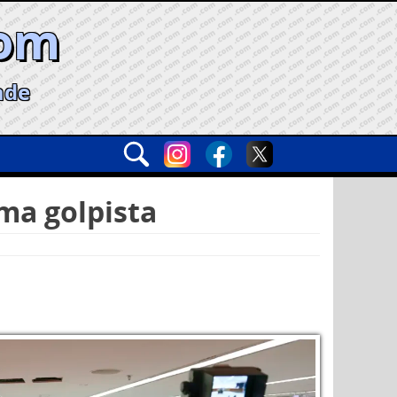
com
ade
ma golpista