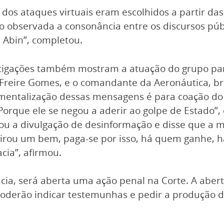
os ataques virtuais eram escolhidos a partir das
observada a consonância entre os discursos públi
a Abin”, completou.
igações também mostram a atuação do grupo para 
Freire Gomes, e o comandante da Aeronáutica, brig
umentalização dessas mensagens é para coação do
? Porque ele se negou a aderir ao golpe de Estado”
 a divulgação de desinformação e disse que a m
Virou um bem, paga-se por isso, há quem ganhe, 
ia”, afirmou.
ia, será aberta uma ação penal na Corte. A abertu
 poderão indicar testemunhas e pedir a produção