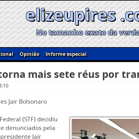
elizeupires .
No tamanho exato da verd
ional
Opinião
Informe especial
torna mais sete réus por tra
8:10
es Jair Bolsonaro
ederal (STF) decidiu
ete denunciados pela
presidente Jair