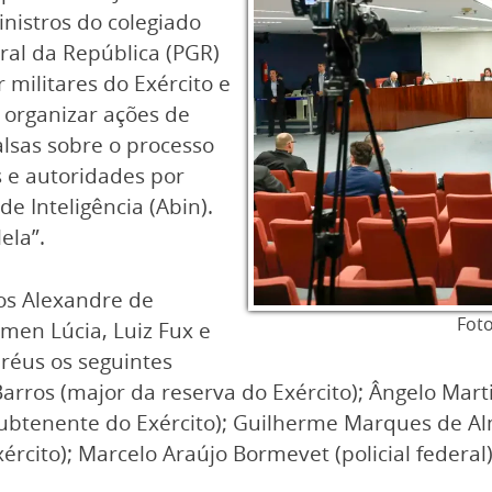
nistros do colegiado
ral da República (PGR)
 militares do Exército e
 organizar ações de
alsas sobre o processo
es e autoridades por
de Inteligência (Abin).
ela”.
ros Alexandre de
Foto
rmen Lúcia, Luiz Fux e
 réus os seguintes
rros (major da reserva do Exército); Ângelo Marti
subtenente do Exército); Guilherme Marques de Alm
xército); Marcelo Araújo Bormevet (policial federa