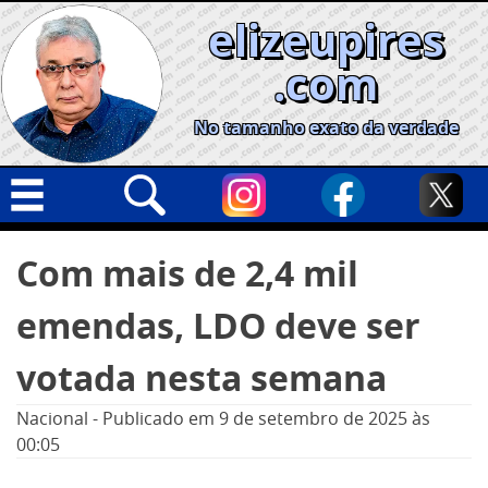
Skip
elizeupires
to
content
.com
No tamanho exato da verdade
Capa
Pesquisar
Com mais de 2,4 mil
por:
Geral
emendas, LDO deve ser
Cidades
Política
votada nesta semana
Nacional
Nacional
-
Publicado em
9 de setembro de 2025
às
Opinião
00:05
Informe especial