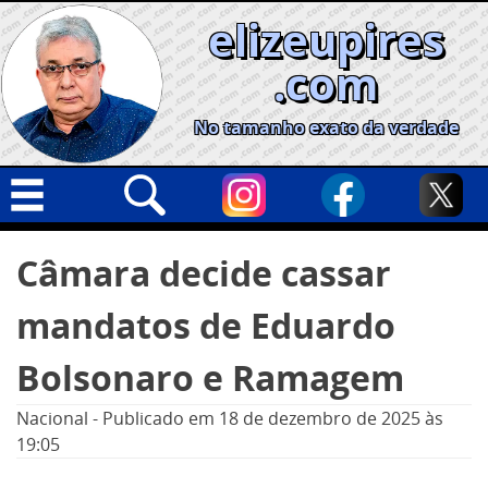
Skip
elizeupires
to
content
.com
No tamanho exato da verdade
Capa
Pesquisar
Câmara decide cassar
por:
Geral
mandatos de Eduardo
Cidades
Política
Bolsonaro e Ramagem
Nacional
Nacional
-
Publicado em
18 de dezembro de 2025
às
Opinião
19:05
Informe especial