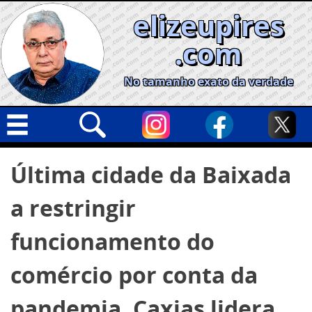
Skip
elizeupires
to
content
.com
No tamanho exato da verdade
Capa
Pesquisar
Última cidade da Baixada
por:
Geral
a restringir
Cidades
Política
funcionamento do
Nacional
comércio por conta da
Opinião
pandemia, Caxias lidera
Informe especial