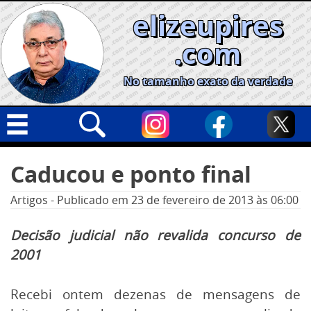
Skip
elizeupires
to
content
.com
No tamanho exato da verdade
Capa
Pesquisar
Caducou e ponto final
por:
Geral
Artigos
-
Publicado em
23 de fevereiro de 2013
às 06:00
Cidades
Política
Decisão judicial não revalida concurso de
2001
Nacional
Opinião
Recebi ontem dezenas de mensagens de
Informe especial