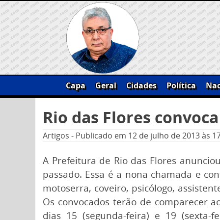
Skip
to
content
Capa
Geral
Cidades
Política
Nac
Pesquisar
Rio das Flores convoc
por:
Artigos
-
Publicado em
12 de julho de 2013
às 1
A Prefeitura de Rio das Flores anunci
passado. Essa é a nona chamada e conte
motoserra, coveiro, psicólogo, assistent
Os convocados terão de comparecer ao
dias 15 (segunda-feira) e 19 (sexta-f