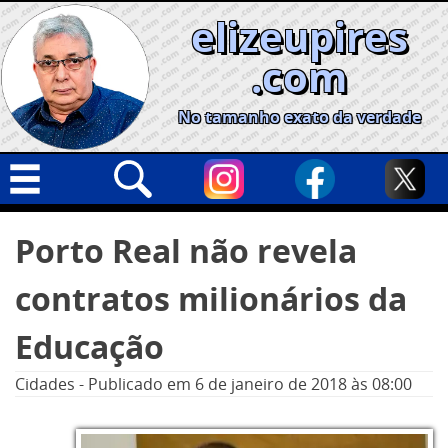
Skip
elizeupires
to
content
.com
No tamanho exato da verdade
Capa
Pesquisar
Porto Real não revela
por:
Geral
contratos milionários da
Cidades
Política
Educação
Nacional
Cidades
-
Publicado em
6 de janeiro de 2018
às 08:00
Opinião
Informe especial