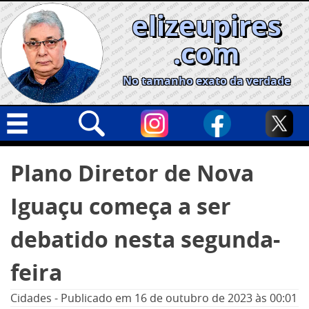
Skip
elizeupires
to
content
.com
No tamanho exato da verdade
Capa
Pesquisar
Plano Diretor de Nova
por:
Geral
Iguaçu começa a ser
Cidades
Política
debatido nesta segunda-
Nacional
feira
Opinião
Cidades
-
Publicado em
16 de outubro de 2023
às 00:01
Informe especial