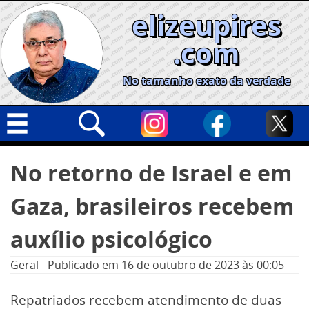
Skip
elizeupires
to
content
.com
No tamanho exato da verdade
Capa
Pesquisar
No retorno de Israel e em
por:
Geral
Gaza, brasileiros recebem
Cidades
Política
auxílio psicológico
Nacional
Geral
-
Publicado em
16 de outubro de 2023
às 00:05
Opinião
Repatriados recebem atendimento de duas
Informe especial