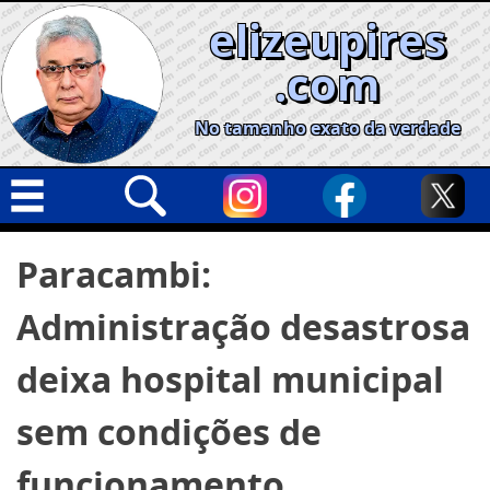
Skip
elizeupires
to
content
.com
No tamanho exato da verdade
Capa
Pesquisar
Paracambi:
por:
Geral
Administração desastrosa
Cidades
Política
deixa hospital municipal
Nacional
sem condições de
Opinião
funcionamento
Informe especial