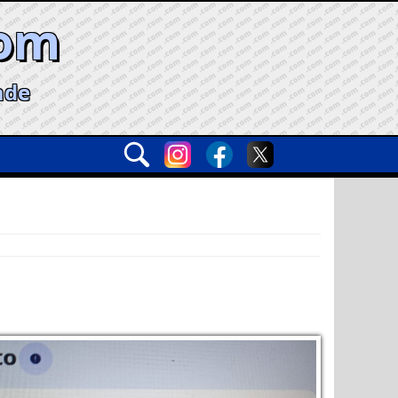
com
ade