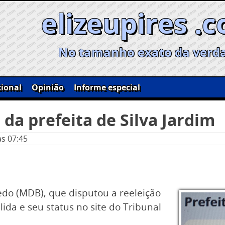
elizeupires .
No tamanho exato da verd
ional
Opinião
Informe especial
 da prefeita de Silva Jardim
às 07:45
redo (MDB), que disputou a reeleição
lida e seu status no site do Tribunal