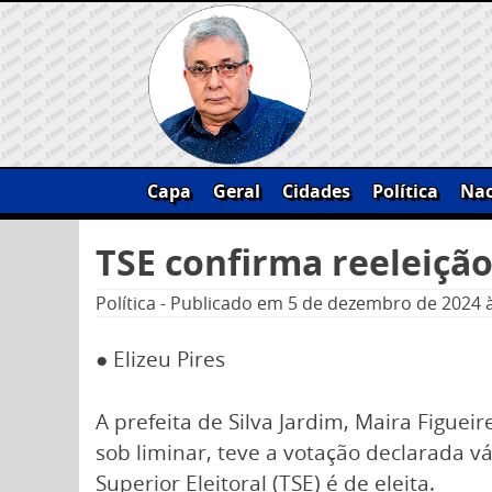
Skip
to
content
Capa
Geral
Cidades
Política
Nac
Pesquisar
TSE confirma reeleição
por:
Política
-
Publicado em
5 de dezembro de 2024
● Elizeu Pires
A prefeita de Silva Jardim, Maira Figuei
sob liminar, teve a votação declarada vá
Superior Eleitoral (TSE) é de eleita.