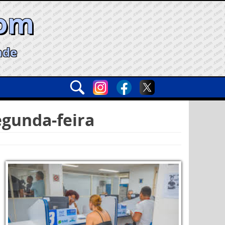
com
ade
egunda-feira