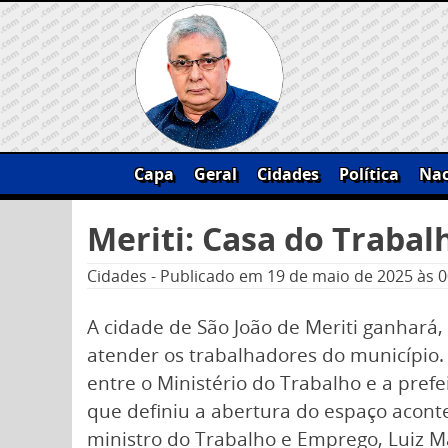
Skip
to
content
Capa
Geral
Cidades
Política
Nac
Pesquisar
Meriti: Casa do Trabal
por:
Cidades
-
Publicado em
19 de maio de 2025
às 0
A cidade de São João de Meriti ganhará
atender os trabalhadores do município.
entre o Ministério do Trabalho e a prefe
que definiu a abertura do espaço acontec
ministro do Trabalho e Emprego, Luiz Mar