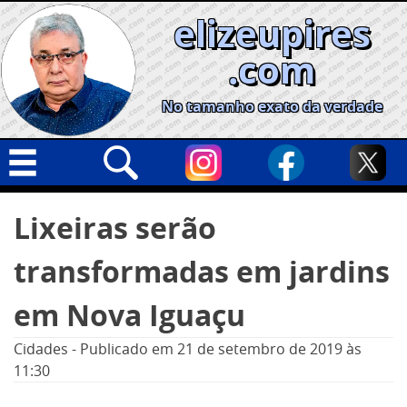
Skip
elizeupires
to
content
.com
No tamanho exato da verdade
Capa
Pesquisar
Lixeiras serão
por:
Geral
transformadas em jardins
Cidades
Política
em Nova Iguaçu
Nacional
Cidades
-
Publicado em
21 de setembro de 2019
às
Opinião
11:30
Informe especial