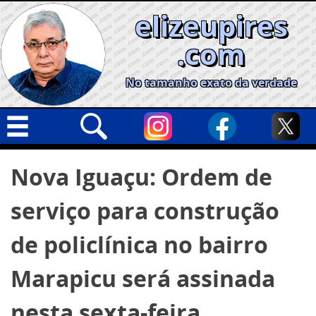
Skip
elizeupires
to
content
.com
No tamanho exato da verdade
Capa
Pesquisar
Nova Iguaçu: Ordem de
por:
Geral
serviço para construção
Cidades
Política
de policlínica no bairro
Nacional
Marapicu será assinada
Opinião
nesta sexta-feira
Informe especial