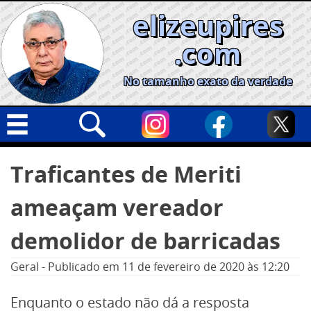
Skip
elizeupires
to
content
.com
No tamanho exato da verdade
Capa
Pesquisar
Traficantes de Meriti
por:
Geral
ameaçam vereador
Cidades
Política
demolidor de barricadas
Nacional
Geral
-
Publicado em
11 de fevereiro de 2020
às 12:20
Opinião
Enquanto o estado não dá a resposta
Informe especial