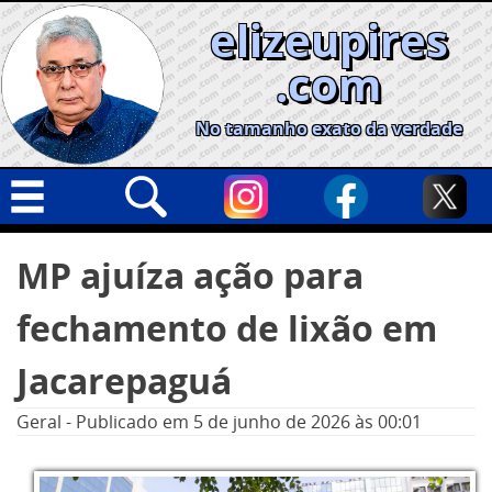
Skip
elizeupires
to
content
.com
No tamanho exato da verdade
Capa
Pesquisar
MP ajuíza ação para
por:
Geral
fechamento de lixão em
Cidades
Política
Jacarepaguá
Nacional
Geral
-
Publicado em
5 de junho de 2026
às 00:01
Opinião
Informe especial