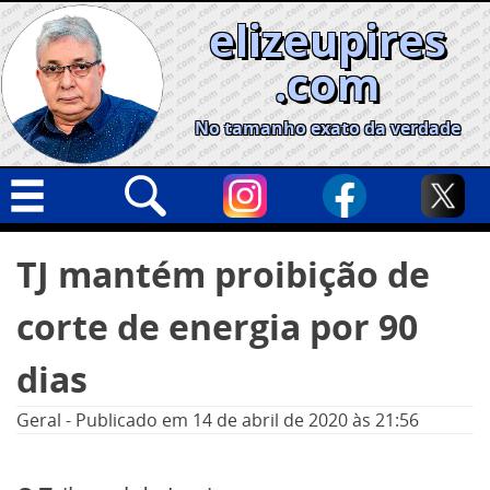
Skip
elizeupires
to
content
.com
No tamanho exato da verdade
Capa
Pesquisar
TJ mantém proibição de
por:
Geral
corte de energia por 90
Cidades
Política
dias
Nacional
Geral
-
Publicado em
14 de abril de 2020
às 21:56
Opinião
Informe especial