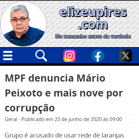
Skip
elizeupires
to
content
.com
No tamanho exato da verdade
Capa
Pesquisar
MPF denuncia Mário
por:
Geral
Peixoto e mais nove por
Cidades
Política
corrupção
Nacional
Geral
-
Publicado em
23 de junho de 2020
às 09:00
Opinião
Grupo é acusado de usar rede de laranjas
Informe especial