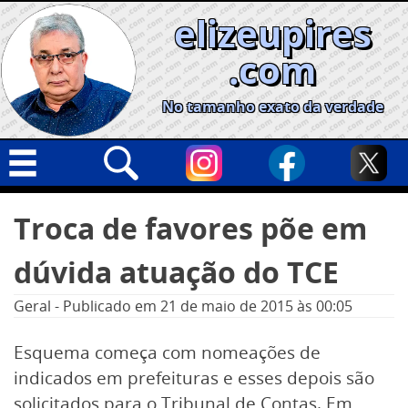
Skip
elizeupires
to
content
.com
No tamanho exato da verdade
Capa
Pesquisar
Troca de favores põe em
por:
Geral
dúvida atuação do TCE
Cidades
Política
Geral
-
Publicado em
21 de maio de 2015
às 00:05
Nacional
Esquema começa com nomeações de
Opinião
indicados em prefeituras e esses depois são
Informe especial
solicitados para o Tribunal de Contas. Em