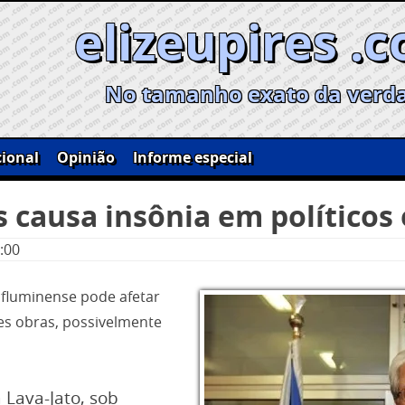
elizeupires .
No tamanho exato da verd
ional
Opinião
Informe especial
 causa insônia em políticos
:00
 fluminense pode afetar
es obras, possivelmente
 Lava-Jato, sob