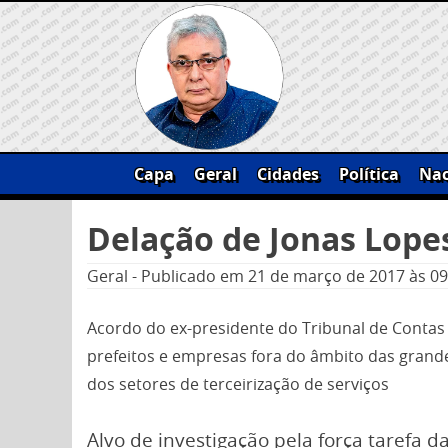
Skip
to
content
Capa
Geral
Cidades
Política
Nac
Pesquisar
Delação de Jonas Lopes
por:
Geral
-
Publicado em
21 de março de 2017
às 09
Acordo do ex-presidente do Tribunal de Contas
prefeitos e empresas fora do âmbito das grand
dos setores de terceirização de serviços
Alvo de investigação pela força tarefa da