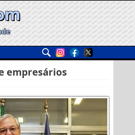
com
ade
 e empresários