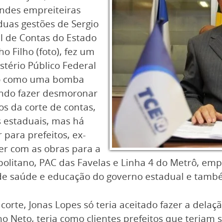
andes empreiteiras
duas gestões de Sergio
al de Contas do Estado
o Filho (foto), fez um
tério Público Federal
ado como uma bomba
ndo fazer desmoronar
s da corte de contas,
 estaduais, mas há
ara prefeitos, ex-
er com as obras para a
litano, PAC das Favelas e Linha 4 do Metrô, empr
 de saúde e educação do governo estadual e tamb
corte, Jonas Lopes só teria aceitado fazer a dela
ho Neto, teria como clientes prefeitos que teriam 