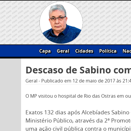
Skip
to
content
Capa
Geral
Cidades
Política
Nac
Pesquisar
Descaso de Sabino com
por:
Geral
-
Publicado em
12 de maio de 2017
às 21:
O MP visitou o hospital de Rio das Ostras em o
Exatos 132 dias após Alcebíades Sabino (
Ministério Público, através da 2ª Promot
uma ação civil pública contra o municíp