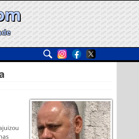
com
ade
a
ajuizou
 nas