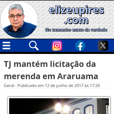
Skip
elizeupires
to
content
.com
No tamanho exato da verdade
Capa
Pesquisar
TJ mantém licitação da
por:
Geral
merenda em Araruama
Cidades
Política
Geral
-
Publicado em
12 de junho de 2017
às 17:26
Nacional
Opinião
Informe especial