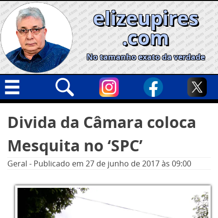
Skip
elizeupires
to
content
.com
No tamanho exato da verdade
Capa
Pesquisar
Divida da Câmara coloca
por:
Geral
Mesquita no ‘SPC’
Cidades
Política
Geral
-
Publicado em
27 de junho de 2017
às 09:00
Nacional
Opinião
Informe especial