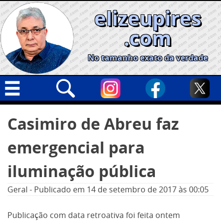
Skip
elizeupires
to
content
.com
No tamanho exato da verdade
Capa
Pesquisar
Casimiro de Abreu faz
por:
Geral
emergencial para
Cidades
Política
iluminação pública
Nacional
Geral
-
Publicado em
14 de setembro de 2017
às 00:05
Opinião
Publicação com data retroativa foi feita ontem
Informe especial