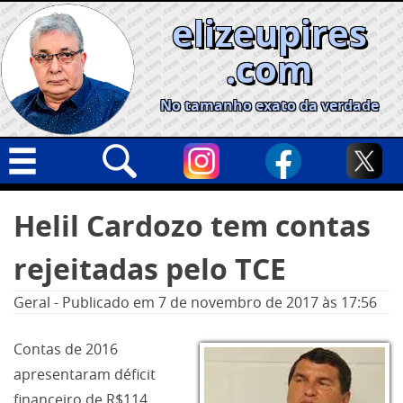
Skip
elizeupires
to
content
.com
No tamanho exato da verdade
Capa
Pesquisar
Helil Cardozo tem contas
por:
Geral
rejeitadas pelo TCE
Cidades
Política
Geral
-
Publicado em
7 de novembro de 2017
às 17:56
Nacional
Contas de 2016
Opinião
apresentaram déficit
Informe especial
financeiro de R$114