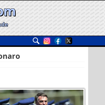
com
ade
onaro