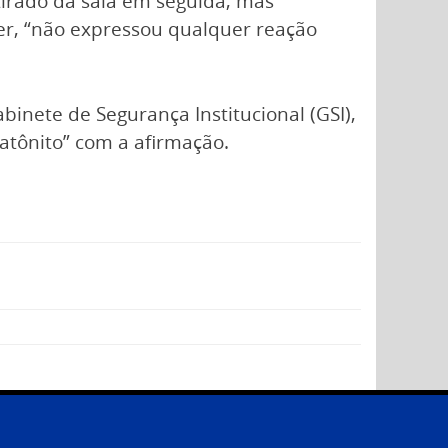
etirado da sala em seguida, mas
er, “não expressou qualquer reação
binete de Segurança Institucional (GSI),
atônito” com a afirmação.