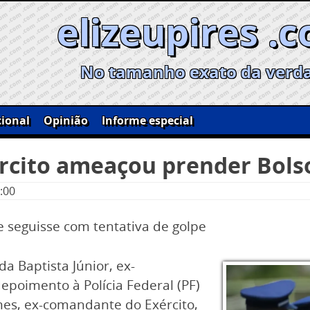
elizeupires .
No tamanho exato da verd
ional
Opinião
Informe especial
rcito ameaçou prender Bols
:00
 seguisse com tentativa de golpe
a Baptista Júnior, ex-
poimento à Polícia Federal (PF)
mes, ex-comandante do Exército,