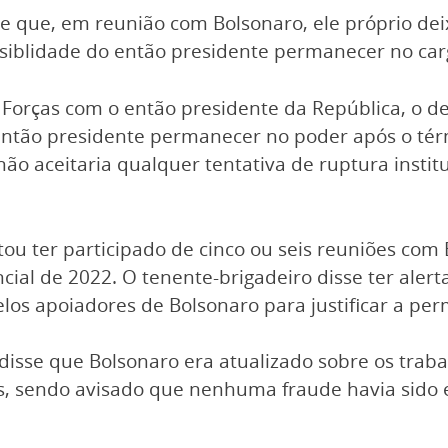
isse que, em reunião com Bolsonaro, ele próprio d
ssiblidade do então presidente permanecer no car
orças com o então presidente da República, o de
então presidente permanecer no poder após o tér
ão aceitaria qualquer tentativa de ruptura instit
tou ter participado de cinco ou seis reuniões co
cial de 2022. O tenente-brigadeiro disse ter aler
elos apoiadores de Bolsonaro para justificar a pe
isse que Bolsonaro era atualizado sobre os trab
es, sendo avisado que nenhuma fraude havia sido