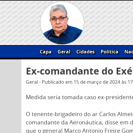
Skip
to
content
Capa
Geral
Cidades
Política
Nac
Pesquisar
Ex-comandante do Exé
por:
Geral
-
Publicado em
15 de março de 2024
às 17
Medida seria tomada caso ex-presidente
O tenente-brigadeiro do ar Carlos Almeid
comandante da Aeronáutica, disse em de
que o general Marco Antonio Freire Go