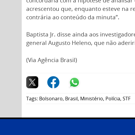
concordaria com a hipótese de analisar o
acrescentou que, enquanto esteve na r
contrária ao conteúdo da minuta”.
Baptista Jr. disse ainda aos investigado
general Augusto Heleno, que não aderiri
(Via Agência Brasil)
Tags:
Bolsonaro
,
Brasil
,
Ministério
,
Polícia
,
STF