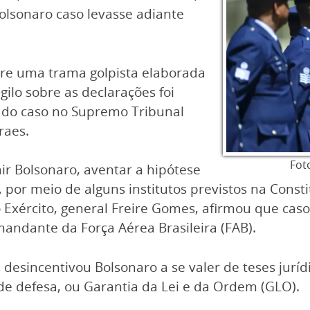
olsonaro caso levasse adiante
bre uma trama golpista elaborada
ilo sobre as declarações foi
or do caso no Supremo Tribunal
raes.
Fot
air Bolsonaro, aventar a hipótese
 por meio de alguns institutos previstos na Const
 Exército, general Freire Gomes, afirmou que caso 
mandante da Força Aérea Brasileira (FAB).
 desincentivou Bolsonaro a se valer de teses jurí
 de defesa, ou Garantia da Lei e da Ordem (GLO).