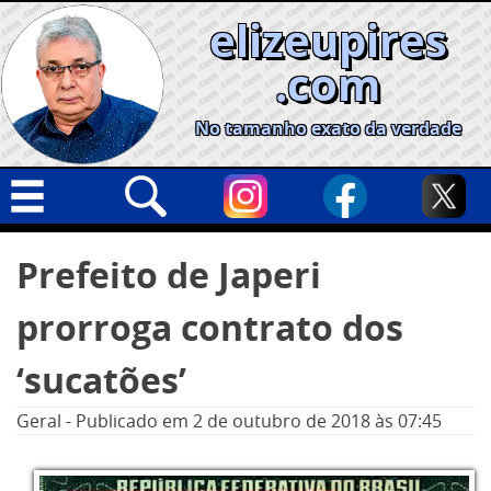
Skip
elizeupires
to
content
.com
No tamanho exato da verdade
Capa
Pesquisar
Prefeito de Japeri
por:
Geral
prorroga contrato dos
Cidades
Política
‘sucatões’
Nacional
Geral
-
Publicado em
2 de outubro de 2018
às 07:45
Opinião
Informe especial