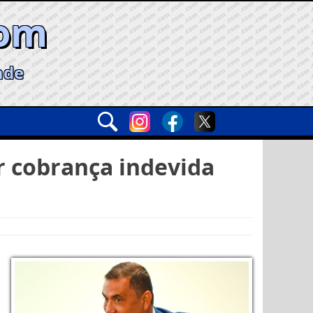
com
ade
 cobrança indevida