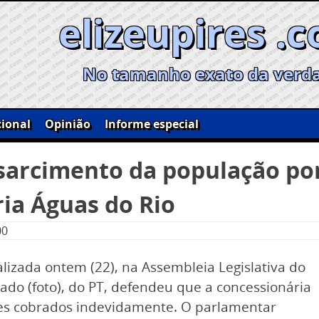
elizeupires .
No tamanho exato da verd
ional
Opinião
Informe especial
arcimento da população por
ria Águas do Rio
00
lizada ontem (22), na Assembleia Legislativa do
ado (foto), do PT, defendeu que a concessionária
res cobrados indevidamente. O parlamentar