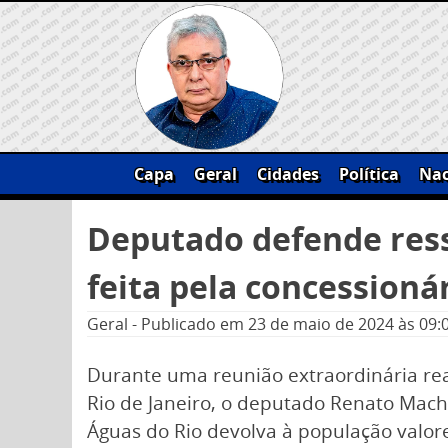
Skip
to
content
Capa
Geral
Cidades
Política
Nac
Pesquisar
Deputado defende ress
por:
feita pela concessioná
Geral
-
Publicado em
23 de maio de 2024
às 09:
Durante uma reunião extraordinária rea
Rio de Janeiro, o deputado Renato Mach
Águas do Rio devolva à população valo