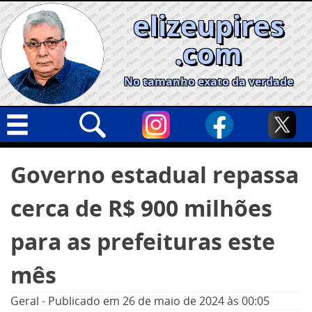
Skip
elizeupires
to
content
.com
No tamanho exato da verdade
Capa
Pesquisar
Governo estadual repassa
por:
Geral
cerca de R$ 900 milhões
Cidades
Política
para as prefeituras este
Nacional
mês
Opinião
Geral
-
Publicado em
26 de maio de 2024
às 00:05
Informe especial